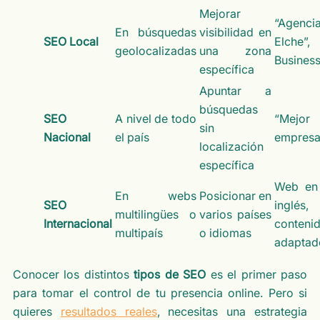
Mejorar
“Agenc
En búsquedas
visibilidad en
SEO Local
Elche”
geolocalizadas
una zona
Business
específica
Apuntar a
búsquedas
SEO
A nivel de todo
“Mejor
sin
Nacional
el país
empresa
localización
específica
Web en 
En webs
Posicionar en
SEO
ingl
multilingües o
varios países
Internacional
conteni
multipaís
o idiomas
adaptad
Conocer los distintos
tipos de SEO
es el primer paso
para tomar el control de tu presencia online. Pero si
quieres
resultados reales
, necesitas una estrategia