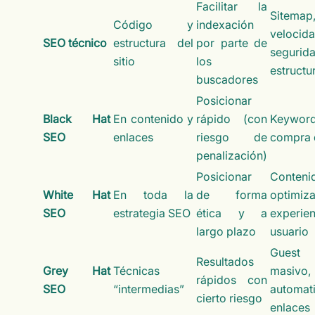
Facilitar la
Sitemap
Código y
indexación
velocida
SEO técnico
estructura del
por parte de
segurida
sitio
los
estructu
buscadores
Posicionar
Black Hat
En contenido y
rápido (con
Keyword
SEO
enlaces
riesgo de
compra 
penalización)
Posicionar
Conten
White Hat
En toda la
de forma
optimiz
SEO
estrategia SEO
ética y a
experi
largo plazo
usuario
Guest
Resultados
Grey Hat
Técnicas
masivo,
rápidos con
SEO
“intermedias”
automat
cierto riesgo
enlaces