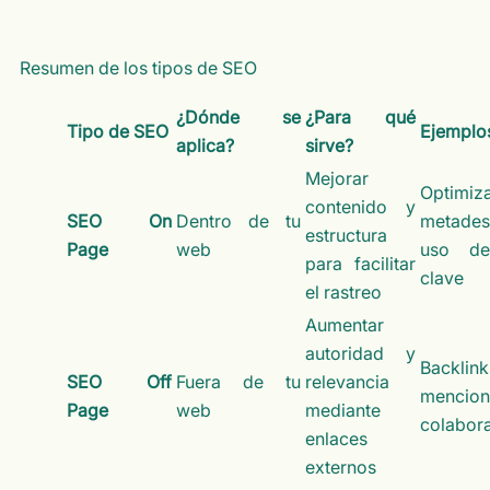
Resumen de los tipos de SEO
¿Dónde se
¿Para qué
Tipo de SEO
Ejemplo
aplica?
sirve?
Mejorar
Optimiz
contenido y
SEO On
Dentro de tu
metades
estructura
Page
web
uso de
para facilitar
clave
el rastreo
Aumentar
autoridad y
Backlink
SEO Off
Fuera de tu
relevancia
mencion
Page
web
mediante
colabor
enlaces
externos