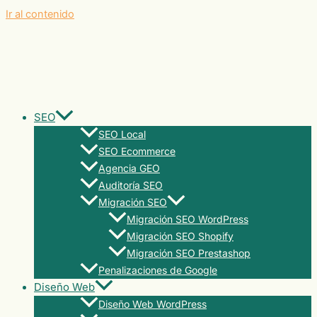
Ir al contenido
SEO
SEO Local
SEO Ecommerce
Agencia GEO
Auditoría SEO
Migración SEO
Migración SEO WordPress
Migración SEO Shopify
Migración SEO Prestashop
Penalizaciones de Google
Diseño Web
Diseño Web WordPress