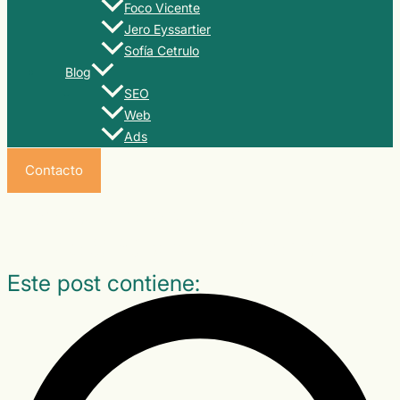
Foco Vicente
Jero Eyssartier
Sofía Cetrulo
Blog
SEO
Web
Ads
Contacto
Descubre los principales tipos
de SEO y sus diferencias
Este post contiene: