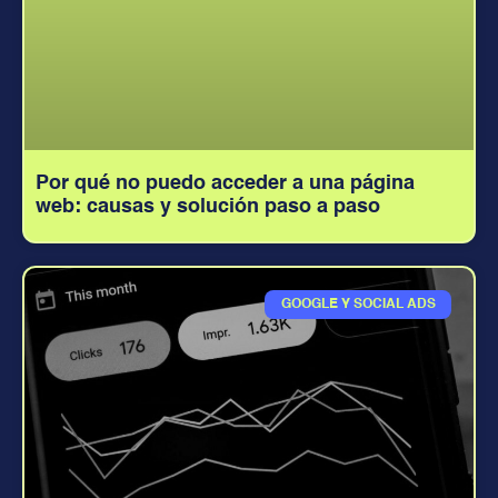
Por qué no puedo acceder a una página
web: causas y solución paso a paso
GOOGLE Y SOCIAL ADS