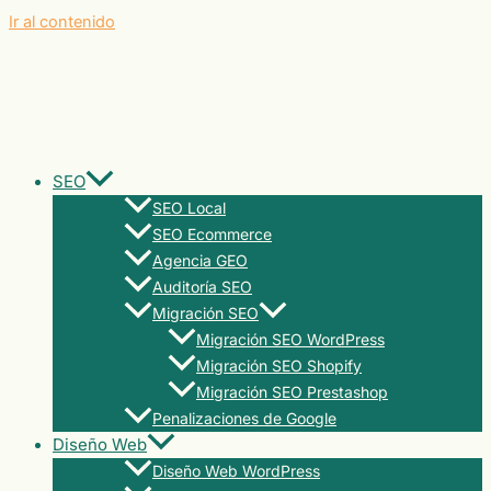
Ir al contenido
SEO
SEO Local
SEO Ecommerce
Agencia GEO
Auditoría SEO
Migración SEO
Migración SEO WordPress
Migración SEO Shopify
Migración SEO Prestashop
Penalizaciones de Google
Diseño Web
Diseño Web WordPress