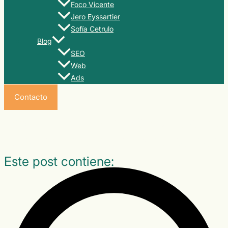
Foco Vicente
Jero Eyssartier
Sofía Cetrulo
Blog
SEO
Web
Ads
Contacto
Prompts para ChatGPT: La clave
para crear contenido de calidad
Este post contiene: