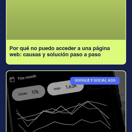
Por qué no puedo acceder a una página
web: causas y solución paso a paso
GOOGLE Y SOCIAL ADS